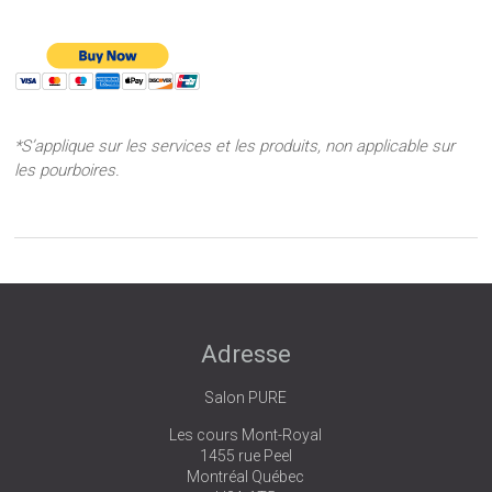
*S’applique sur les services et les produits, non applicable sur
les pourboires.
Adresse
Salon PURE
Les cours Mont-Royal
1455 rue Peel
Montréal Québec