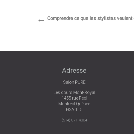
←
Comprendre ce que les stylistes veulent d
Adresse
Salon PURE
Les cours Mont-Royal
1455 rue Peel
Montréal Québec
H3A 1T5
(514) 871-4004