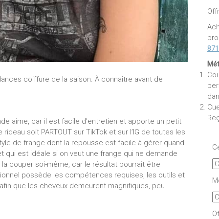
Off
Ach
pro
871
Mét
Cou
ndances coiffure de la saison. À connaître avant de
per
dan
Cue
Reç
e aime, car il est facile d’entretien et apporte un petit
 rideau soit PARTOUT sur TikTok et sur l’IG de toutes les
 style de frange dont la repousse est facile à gérer quand
Ce
et qui est idéale si on veut une frange qui ne demande
e la couper soi-même, car le résultat pourrait être
ssionnel possède les compétences requises, les outils et
Mo
ut afin que les cheveux demeurent magnifiques, peu
Of