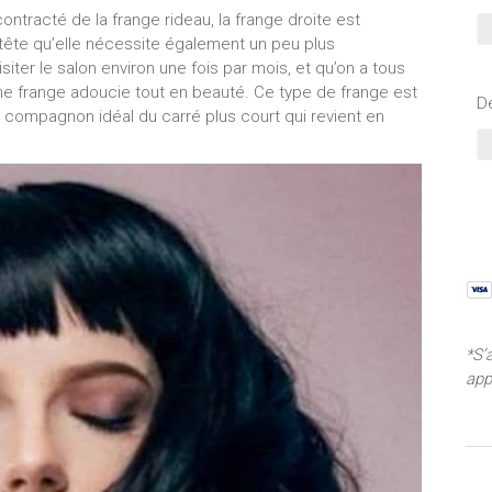
ontracté de la frange rideau, la frange droite est
tête qu’elle nécessite également un peu plus
isiter le salon environ une fois par mois, et qu’on a tous
ne frange adoucie tout en beauté. Ce type de frange est
De
le compagnon idéal du carré plus court qui revient en
*S’
app