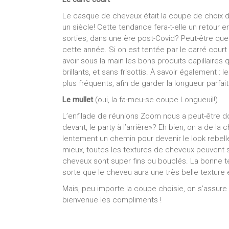
Le casque de cheveux était la coupe de choix des f
un siècle! Cette tendance fera-t-elle un retour e
sorties, dans une ère post-Covid? Peut-être que 
cette année. Si on est tentée par le carré court p
avoir sous la main les bons produits capillaires
brillants, et sans frisottis. À savoir également 
plus fréquents, afin de garder la longueur parfait
Le mullet
(oui, la fa-meu-se coupe Longueuil!)
L’enfilade de réunions Zoom nous a peut-être do
devant, le party à l’arrière»? Eh bien, on a de l
lentement un chemin pour devenir le look rebell
mieux, toutes les textures de cheveux peuvent 
cheveux sont super fins ou bouclés. La bonne t
sorte que le cheveu aura une très belle texture e
Mais, peu importe la coupe choisie, on s’assure d
bienvenue les compliments !