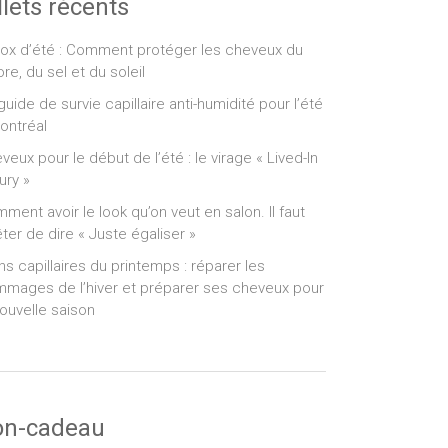
llets récents
ox d’été : Comment protéger les cheveux du
ore, du sel et du soleil
guide de survie capillaire anti-humidité pour l’été
ontréal
veux pour le début de l’été : le virage « Lived-In
ury »
ment avoir le look qu’on veut en salon. Il faut
êter de dire « Juste égaliser »
ns capillaires du printemps : réparer les
mages de l’hiver et préparer ses cheveux pour
nouvelle saison
on-cadeau