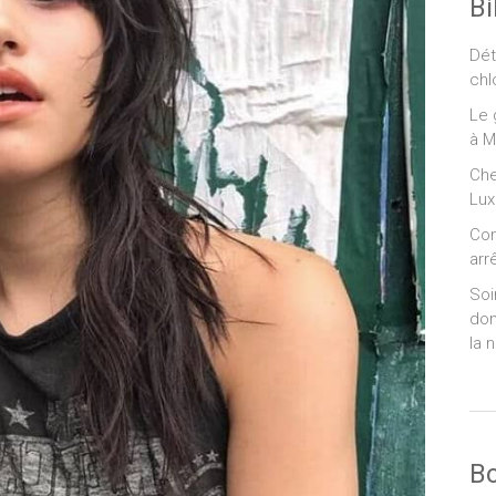
Bi
Dét
chl
Le 
à M
Che
Lux
Com
arr
Soi
dom
la 
B