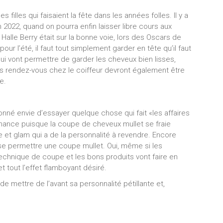
illes qui faisaient la fête dans les années folles. Il y a
n 2022, quand on pourra enfin laisser libre cours aux
Halle Berry était sur la bonne voie, lors des Oscars de
our l’été, il faut tout simplement garder en tête qu’il faut
 qui vont permettre de garder les cheveux bien lisses,
: les rendez-vous chez le coiffeur devront également être
e.
nné envie d’essayer quelque chose qui fait «les affaires
a chance puisque la coupe de cheveux mullet se fraie
e et glam qui a de la personnalité à revendre. Encore
se permettre une coupe mullet. Oui, même si les
echnique de coupe et les bons produits vont faire en
t tout l’effet flamboyant désiré.
e mettre de l’avant sa personnalité pétillante et,