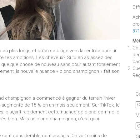
Off
Ach
pro
871
Mét
Cou
 en plus longs et qu’on se dirige vers la rentrée pour un
per
vre tes ambitions. Les cheveux? Si tu en as assez des
dan
 à quelque chose de nouveau sans pour autant totalement
Cue
tement, la nouvelle nuance « blond champignon » fait son
Reç
Ce
ond champignon a commencé à gagner du terrain l’hiver
t augmenté de 15 % en un mois seulement. Sur TikTok, le
ues, plaçant rapidement cette nuance de blond comme le
Mo
Très bien. Mais un blond champignon, c’est quoi
e sont considérablement assagis. On voit moins de
Of