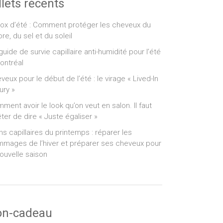
llets récents
ox d’été : Comment protéger les cheveux du
ore, du sel et du soleil
guide de survie capillaire anti-humidité pour l’été
ontréal
veux pour le début de l’été : le virage « Lived-In
ury »
ment avoir le look qu’on veut en salon. Il faut
êter de dire « Juste égaliser »
ns capillaires du printemps : réparer les
mages de l’hiver et préparer ses cheveux pour
nouvelle saison
on-cadeau