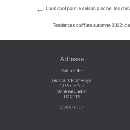
←
Look cool pour la saison piscine: les che
Tendances coiffure automne 2022: c’es
Adresse
Salon PURE
Les cours Mont-Royal
1455 rue Peel
Montréal Québec
H3A 1T5
(514) 871-4004