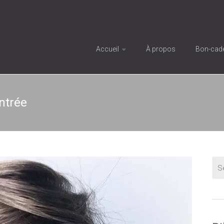
Accueil
À propos
Bon-cad
ntrée