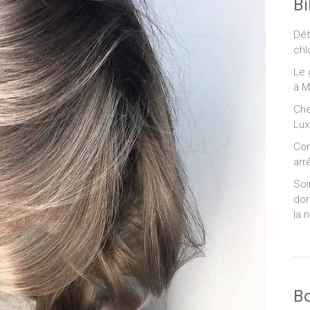
Bi
Dét
chl
Le 
à M
Che
Lux
Com
arr
Soi
dom
la 
B